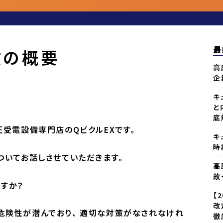
最
故の概要
高
企
キ
と
底
圧受電設備専門店のQビクルEXです。
キ
時
ついてお話しさせていただきます。
高
故
すか？
【
改
危険性が潜んでおり、 適切な対策がなされなけれ
徹