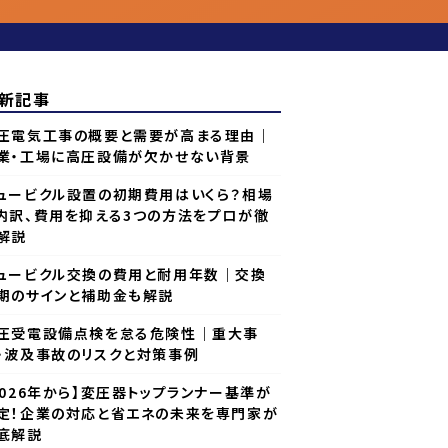
新記事
圧電気工事の概要と需要が高まる理由｜
業・工場に高圧設備が欠かせない背景
ュービクル設置の初期費用はいくら？相場
内訳、費用を抑える3つの方法をプロが徹
解説
ュービクル交換の費用と耐用年数｜交換
期のサインと補助金も解説
圧受電設備点検を怠る危険性｜重大事
・波及事故のリスクと対策事例
2026年から】変圧器トップランナー基準が
定！企業の対応と省エネの未来を専門家が
底解説