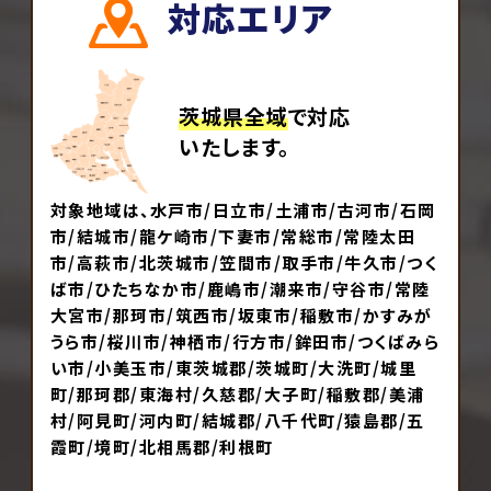
対応エリア
茨城県全域
で対応
いたします。
対象地域は、水戸市/日立市/土浦市/古河市/石岡
市/結城市/龍ケ崎市/下妻市/常総市/常陸太田
市/高萩市/北茨城市/笠間市/取手市/牛久市/つく
ば市/ひたちなか市/鹿嶋市/潮来市/守谷市/常陸
大宮市/那珂市/筑西市/坂東市/稲敷市/かすみが
うら市/桜川市/神栖市/行方市/鉾田市/つくばみら
い市/小美玉市/東茨城郡/茨城町/大洗町/城里
町/那珂郡/東海村/久慈郡/大子町/稲敷郡/美浦
村/阿見町/河内町/結城郡/八千代町/猿島郡/五
霞町/境町/北相馬郡/利根町