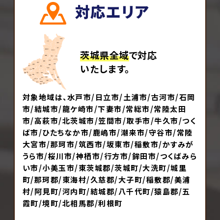
対応エリア
茨城県全域
で対応
いたします。
対象地域は、水戸市/日立市/土浦市/古河市/石岡
市/結城市/龍ケ崎市/下妻市/常総市/常陸太田
市/高萩市/北茨城市/笠間市/取手市/牛久市/つく
ば市/ひたちなか市/鹿嶋市/潮来市/守谷市/常陸
大宮市/那珂市/筑西市/坂東市/稲敷市/かすみが
うら市/桜川市/神栖市/行方市/鉾田市/つくばみら
い市/小美玉市/東茨城郡/茨城町/大洗町/城里
町/那珂郡/東海村/久慈郡/大子町/稲敷郡/美浦
村/阿見町/河内町/結城郡/八千代町/猿島郡/五
霞町/境町/北相馬郡/利根町