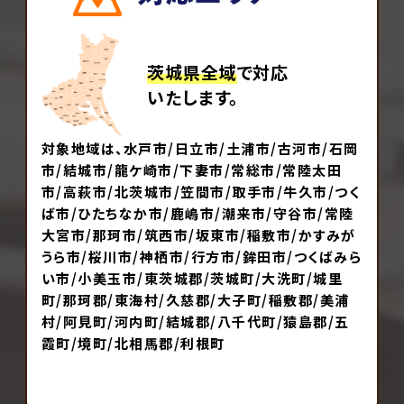
茨城県全域
で対応
いたします。
対象地域は、水戸市/日立市/土浦市/古河市/石岡
市/結城市/龍ケ崎市/下妻市/常総市/常陸太田
市/高萩市/北茨城市/笠間市/取手市/牛久市/つく
ば市/ひたちなか市/鹿嶋市/潮来市/守谷市/常陸
大宮市/那珂市/筑西市/坂東市/稲敷市/かすみが
うら市/桜川市/神栖市/行方市/鉾田市/つくばみら
い市/小美玉市/東茨城郡/茨城町/大洗町/城里
町/那珂郡/東海村/久慈郡/大子町/稲敷郡/美浦
村/阿見町/河内町/結城郡/八千代町/猿島郡/五
霞町/境町/北相馬郡/利根町