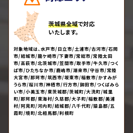
茨城県全域
で対応
いたします。
対象地域は、水戸市/日立市/土浦市/古河市/石岡
市/結城市/龍ケ崎市/下妻市/常総市/常陸太田
市/高萩市/北茨城市/笠間市/取手市/牛久市/つく
ば市/ひたちなか市/鹿嶋市/潮来市/守谷市/常陸
大宮市/那珂市/筑西市/坂東市/稲敷市/かすみが
うら市/桜川市/神栖市/行方市/鉾田市/つくばみら
い市/小美玉市/東茨城郡/茨城町/大洗町/城里
町/那珂郡/東海村/久慈郡/大子町/稲敷郡/美浦
村/阿見町/河内町/結城郡/八千代町/猿島郡/五
霞町/境町/北相馬郡/利根町