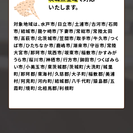
いたします。
対象地域は、水戸市/日立市/土浦市/古河市/石岡
市/結城市/龍ケ崎市/下妻市/常総市/常陸太田
市/高萩市/北茨城市/笠間市/取手市/牛久市/つく
ば市/ひたちなか市/鹿嶋市/潮来市/守谷市/常陸
大宮市/那珂市/筑西市/坂東市/稲敷市/かすみが
うら市/桜川市/神栖市/行方市/鉾田市/つくばみら
い市/小美玉市/東茨城郡/茨城町/大洗町/城里
町/那珂郡/東海村/久慈郡/大子町/稲敷郡/美浦
村/阿見町/河内町/結城郡/八千代町/猿島郡/五
霞町/境町/北相馬郡/利根町