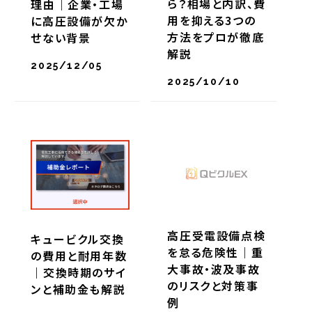
ら？相場と内訳、費
理由｜企業・工場
用を抑える3つの
に高圧設備が欠か
方法をプロが徹底
せない背景
解説
2025/12/05
2025/10/10
高圧受電設備点検
キュービクル交換
を怠る危険性｜重
の費用と耐用年数
大事故・波及事故
｜交換時期のサイ
のリスクと対策事
ンと補助金も解説
例