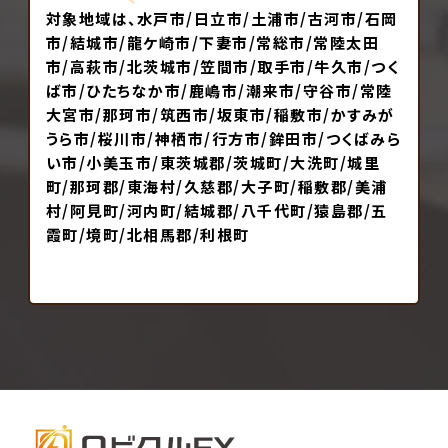
対象地域は、水戸市/日立市/土浦市/古河市/石岡
市/結城市/龍ケ崎市/下妻市/常総市/常陸太田
市/高萩市/北茨城市/笠間市/取手市/牛久市/つく
ば市/ひたちなか市/鹿嶋市/潮来市/守谷市/常陸
大宮市/那珂市/筑西市/坂東市/稲敷市/かすみが
うら市/桜川市/神栖市/行方市/鉾田市/つくばみら
い市/小美玉市/東茨城郡/茨城町/大洗町/城里
町/那珂郡/東海村/久慈郡/大子町/稲敷郡/美浦
村/阿見町/河内町/結城郡/八千代町/猿島郡/五
霞町/境町/北相馬郡/利根町